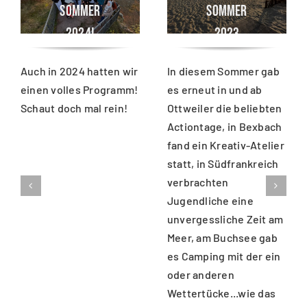
SOMMER
SOMMER
2024!
2023
Auch in 2024 hatten wir
In diesem Sommer gab
einen volles Programm!
es erneut in und ab
Schaut doch mal rein!
Ottweiler die beliebten
Actiontage, in Bexbach
fand ein Kreativ-Atelier
statt, in Südfrankreich
verbrachten
Jugendliche eine
unvergessliche Zeit am
Meer, am Buchsee gab
es Camping mit der ein
oder anderen
Wettertücke...wie das