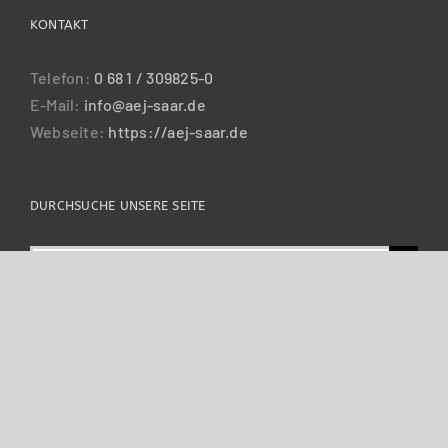
KONTAKT
Telefon:
0 68 1 / 309825-0
E-Mail:
info@aej-saar.de
Webseite:
https://aej-saar.de
DURCHSUCHE UNSERE SEITE
Suche
nach:
Copyright 2015 aej saar | All Rights Reserved
Facebook