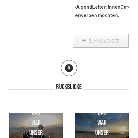
JugendLeiter:innenCard
erwerben möchten.
ZUM KALENDER
Rückblicke
DAS
DAS
WAR
WAR
UNSER
UNSER