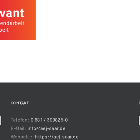
KONTAKT
Telefon:
0 68 1 / 309825-0
E-Mail:
info@aej-saar.de
Webseite:
https://aej-saar.de