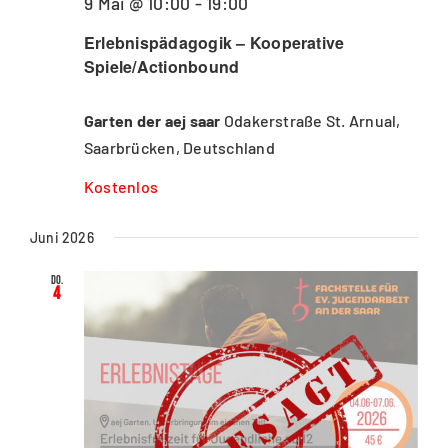
9 Mai @ 10:00
-
19:00
Erlebnispädagogik – Kooperative
Spiele/Actionbound
Garten der aej saar
Odakerstraße St. Arnual,
Saarbrücken, Deutschland
Kostenlos
Juni 2026
Do.
4