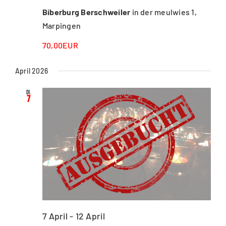
Biberburg Berschweiler
in der meulwies 1,
Marpingen
70,00EUR
April 2026
Di.
7
7 April
-
12 April