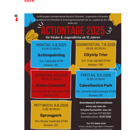
685€
Mo.
4