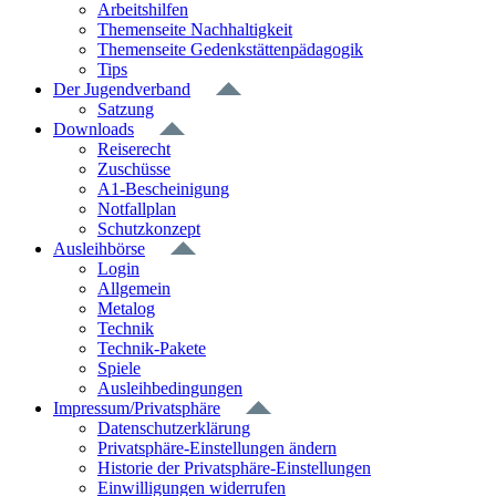
Arbeitshilfen
Themenseite Nachhaltigkeit
Themenseite Gedenkstättenpädagogik
Tips
Der Jugendverband
Satzung
Downloads
Reiserecht
Zuschüsse
A1-Bescheinigung
Notfallplan
Schutzkonzept
Ausleihbörse
Login
Allgemein
Metalog
Technik
Technik-Pakete
Spiele
Ausleihbedingungen
Impressum/Privatsphäre
Datenschutzerklärung
Privatsphäre-Einstellungen ändern
Historie der Privatsphäre-Einstellungen
Einwilligungen widerrufen