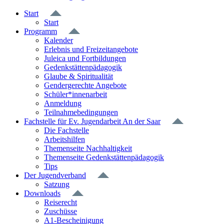
Start
Start
Programm
Kalender
Erlebnis und Freizeitangebote
Juleica und Fortbildungen
Gedenkstättenpädagogik
Glaube & Spiritualität
Gendergerechte Angebote
Schüler*innenarbeit
Anmeldung
Teilnahmebedingungen
Fachstelle für Ev. Jugendarbeit An der Saar
Die Fachstelle
Arbeitshilfen
Themenseite Nachhaltigkeit
Themenseite Gedenkstättenpädagogik
Tips
Der Jugendverband
Satzung
Downloads
Reiserecht
Zuschüsse
A1-Bescheinigung