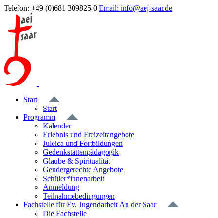
Zum
Telefon: +49 (0)681 309825-0
|
Email: info@aej-saar.de
Inhalt
Facebook
springen
Start
Start
Programm
Kalender
Erlebnis und Freizeitangebote
Juleica und Fortbildungen
Gedenkstättenpädagogik
Glaube & Spiritualität
Gendergerechte Angebote
Schüler*innenarbeit
Anmeldung
Teilnahmebedingungen
Fachstelle für Ev. Jugendarbeit An der Saar
Die Fachstelle