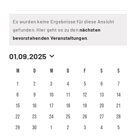
Veranstaltungen
Es wurden keine Ergebnisse für diese Ansicht
gefunden. Hier geht es zu den
nächsten
Hinweis
bevorstehenden Veranstaltungen
.
01.09.2025
Datum
Kalender
M
MONTAG
D
DIENSTAG
M
MITTWOCH
D
DONNERSTAG
F
FREITAG
S
SAMSTAG
S
SONNTAG
wählen.
von
0
0
0
0
0
0
0
1
2
3
4
5
6
7
Veranstaltungen
Veranstaltungen
Veranstaltungen
Veranstaltungen
Veranstaltungen
Veranstaltungen
Veranstaltungen
Veransta
0
0
0
0
0
0
0
8
9
10
11
12
13
14
Veranstaltungen
Veranstaltungen
Veranstaltungen
Veranstaltungen
Veranstaltungen
Veranstaltungen
Veranstal
0
0
0
0
0
0
0
15
16
17
18
19
20
21
Veranstaltungen
Veranstaltungen
Veranstaltungen
Veranstaltungen
Veranstaltungen
Veranstaltungen
Veranstal
0
0
0
0
0
0
0
22
23
24
25
26
27
28
Veranstaltungen
Veranstaltungen
Veranstaltungen
Veranstaltungen
Veranstaltungen
Veranstaltungen
Veranstal
0
0
0
0
0
0
0
29
30
1
2
3
4
5
Veranstaltungen
Veranstaltungen
Veranstaltungen
Veranstaltungen
Veranstaltungen
Veranstaltungen
Veransta