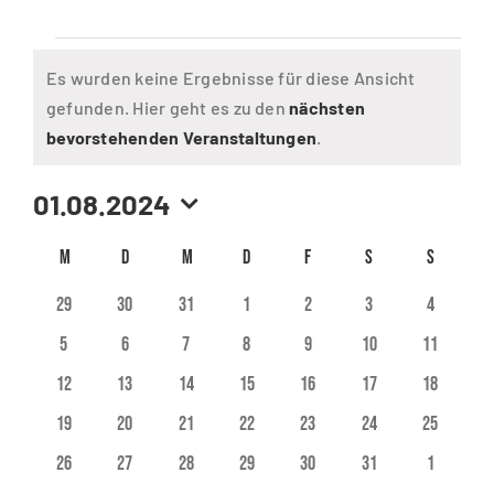
Veranstaltungen
Es wurden keine Ergebnisse für diese Ansicht
gefunden. Hier geht es zu den
nächsten
Hinweis
bevorstehenden Veranstaltungen
.
01.08.2024
Datum
Kalender
M
MONTAG
D
DIENSTAG
M
MITTWOCH
D
DONNERSTAG
F
FREITAG
S
SAMSTAG
S
SONNTAG
wählen.
von
0
0
0
0
0
0
0
29
30
31
1
2
3
4
Veranstaltungen
Veranstaltungen
Veranstaltungen
Veranstaltungen
Veranstaltungen
Veranstaltungen
Veranstaltungen
Veransta
0
0
0
0
0
0
0
5
6
7
8
9
10
11
Veranstaltungen
Veranstaltungen
Veranstaltungen
Veranstaltungen
Veranstaltungen
Veranstaltungen
Veranstal
0
0
0
0
0
0
0
12
13
14
15
16
17
18
Veranstaltungen
Veranstaltungen
Veranstaltungen
Veranstaltungen
Veranstaltungen
Veranstaltungen
Veranstal
0
0
0
0
0
0
0
19
20
21
22
23
24
25
Veranstaltungen
Veranstaltungen
Veranstaltungen
Veranstaltungen
Veranstaltungen
Veranstaltungen
Veranstal
0
0
0
0
0
0
0
26
27
28
29
30
31
1
Veranstaltungen
Veranstaltungen
Veranstaltungen
Veranstaltungen
Veranstaltungen
Veranstaltungen
Veransta