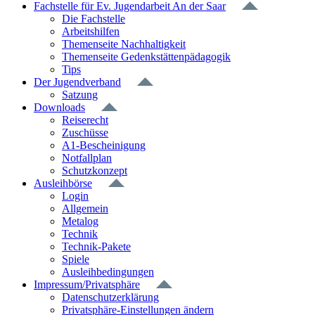
Fachstelle für Ev. Jugendarbeit An der Saar
Die Fachstelle
Arbeitshilfen
Themenseite Nachhaltigkeit
Themenseite Gedenkstättenpädagogik
Tips
Der Jugendverband
Satzung
Downloads
Reiserecht
Zuschüsse
A1-Bescheinigung
Notfallplan
Schutzkonzept
Ausleihbörse
Login
Allgemein
Metalog
Technik
Technik-Pakete
Spiele
Ausleihbedingungen
Impressum/Privatsphäre
Datenschutzerklärung
Privatsphäre-Einstellungen ändern