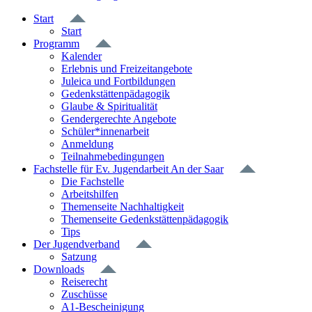
Start
Start
Programm
Kalender
Erlebnis und Freizeitangebote
Juleica und Fortbildungen
Gedenkstättenpädagogik
Glaube & Spiritualität
Gendergerechte Angebote
Schüler*innenarbeit
Anmeldung
Teilnahmebedingungen
Fachstelle für Ev. Jugendarbeit An der Saar
Die Fachstelle
Arbeitshilfen
Themenseite Nachhaltigkeit
Themenseite Gedenkstättenpädagogik
Tips
Der Jugendverband
Satzung
Downloads
Reiserecht
Zuschüsse
A1-Bescheinigung