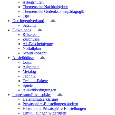
Arbeitshilfen
Themenseite Nachhaltigkeit
Themenseite Gedenkstättenpädagogik
Tips
Der Jugendverband
Satzung
Downloads
Reiserecht
Zuschüsse
A1-Bescheinigung
Notfallplan
Schutzkonzept
Ausleihbörse
Login
Allgemein
Metalog
Technik
Technik-Pakete
Spiele
Ausleihbedingungen
Impressum/Privatsphäre
Datenschutzerklärung
Privatsphäre-Einstellungen ändern
Historie der Privatsphäre-Einstellungen
Einwilligungen widerrufen