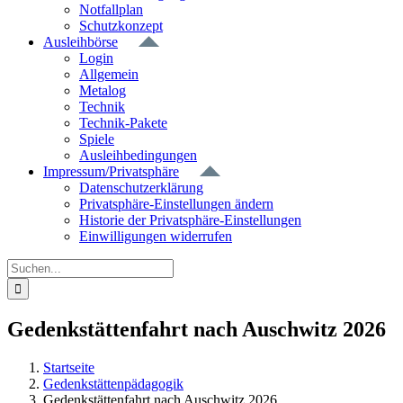
Notfallplan
Schutzkonzept
Ausleihbörse
Login
Allgemein
Metalog
Technik
Technik-Pakete
Spiele
Ausleihbedingungen
Impressum/Privatsphäre
Datenschutzerklärung
Privatsphäre-Einstellungen ändern
Historie der Privatsphäre-Einstellungen
Einwilligungen widerrufen
Suche
nach:
Gedenkstättenfahrt nach Auschwitz 2026
Startseite
Gedenkstättenpädagogik
Gedenkstättenfahrt nach Auschwitz 2026