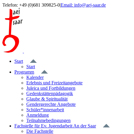
Zum
Telefon: +49 (0)681 309825-0
|
Email: info@aej-saar.de
Inhalt
Facebook
springen
Start
Start
Programm
Kalender
Erlebnis und Freizeitangebote
Juleica und Fortbildungen
Gedenkstättenpädagogik
Glaube & Spiritualität
Gendergerechte Angebote
Schüler*innenarbeit
Anmeldung
Teilnahmebedingungen
Fachstelle für Ev. Jugendarbeit An der Saar
Die Fachstelle