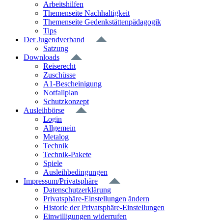
Arbeitshilfen
Themenseite Nachhaltigkeit
Themenseite Gedenkstättenpädagogik
Tips
Der Jugendverband
Satzung
Downloads
Reiserecht
Zuschüsse
A1-Bescheinigung
Notfallplan
Schutzkonzept
Ausleihbörse
Login
Allgemein
Metalog
Technik
Technik-Pakete
Spiele
Ausleihbedingungen
Impressum/Privatsphäre
Datenschutzerklärung
Privatsphäre-Einstellungen ändern
Historie der Privatsphäre-Einstellungen
Einwilligungen widerrufen