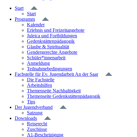
Start
Start
Programm
Kalender
Erlebnis und Freizeitangebote
Juleica und Fortbildungen
Gedenkstättenpädagogik
Glaube & Spiritualität
Gendergerechte Angebote
Schüler*innenarbeit
Anmeldung
Teilnahmebedingungen
Fachstelle für Ev. Jugendarbeit An der Saar
Die Fachstelle
Arbeitshilfen
Themenseite Nachhaltigkeit
Themenseite Gedenkstättenpädagogik
Tips
Der Jugendverband
Satzung
Downloads
Reiserecht
Zuschüsse
A1-Bescheinigung