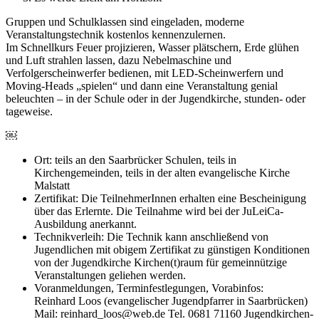
Gruppen und Schulklassen sind eingeladen, moderne
Veranstaltungstechnik kostenlos kennenzulernen.
Im Schnellkurs Feuer projizieren, Wasser plätschern, Erde glühen
und Luft strahlen lassen, dazu Nebelmaschine und
Verfolgerscheinwerfer bedienen, mit
LED
-Scheinwerfern und
Moving-Heads „spielen“ und dann eine Veranstaltung genial
beleuchten – in der Schule oder in der Jugendkirche, stunden- oder
tageweise.
￼
Ort: teils an den Saarbrücker Schulen, teils in
Kirchengemeinden, teils in der alten evangelische Kirche
Malstatt
Zertifikat: Die TeilnehmerInnen erhalten eine Bescheinigung
über das Erlernte. Die Teilnahme wird bei der JuLeiCa-
Ausbildung anerkannt.
Technikverleih: Die Technik kann anschließend von
Jugendlichen mit obigem Zertifikat zu günstigen Konditionen
von der Jugendkirche Kirchen(t)raum für gemeinnützige
Veranstaltungen geliehen werden.
Voranmeldungen, Terminfestlegungen, Vorabinfos:
Reinhard Loos (evangelischer Jugendpfarrer in Saarbrücken)
Mail: reinhard_loos@web.de Tel. 0681 71160 Jugendkirchen-