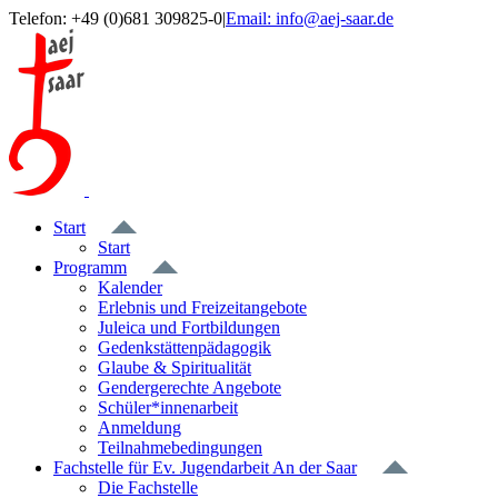
Zum
Telefon: +49 (0)681 309825-0
|
Email: info@aej-saar.de
Inhalt
Facebook
springen
Start
Start
Programm
Kalender
Erlebnis und Freizeitangebote
Juleica und Fortbildungen
Gedenkstättenpädagogik
Glaube & Spiritualität
Gendergerechte Angebote
Schüler*innenarbeit
Anmeldung
Teilnahmebedingungen
Fachstelle für Ev. Jugendarbeit An der Saar
Die Fachstelle