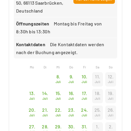
50, 66113 Saarbrücken,
Deutschland
Öffnungszeiten
Montag bis Freitag von
8:30h bis 13:30h
Kontaktdaten
Die Kontaktdaten werden
nach der Buchung angezeigt.
Mo
Di
Mi
Do
Fr
Sa
So
8.
9.
10.
11.
12.
Juli
Juli
Juli
Juli
Juli
13.
14.
15.
16.
17.
18.
19.
Juli
Juli
Juli
Juli
Juli
Juli
Juli
20.
21.
22.
23.
24.
25.
26.
Juli
Juli
Juli
Juli
Juli
Juli
Juli
27.
28.
29.
30.
31.
1.
2.