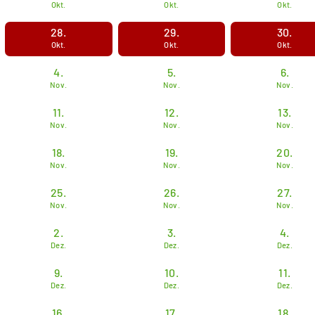
Okt.
Okt.
Okt.
28.
29.
30.
Okt.
Okt.
Okt.
4.
5.
6.
Nov.
Nov.
Nov.
11.
12.
13.
Nov.
Nov.
Nov.
18.
19.
20.
Nov.
Nov.
Nov.
25.
26.
27.
Nov.
Nov.
Nov.
2.
3.
4.
Dez.
Dez.
Dez.
9.
10.
11.
Dez.
Dez.
Dez.
16.
17.
18.