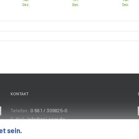
Dez.
Dez.
Dez.
KONTAKT
Telefon:
0 68 1 / 309825-0
E-Mail:
info@aej-saar.de
Webseite:
https://aej-saar.de
t sein.