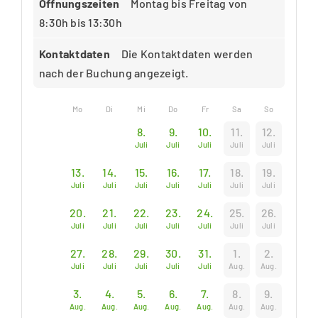
Öffnungszeiten
Montag bis Freitag von
8:30h bis 13:30h
Kontaktdaten
Die Kontaktdaten werden
nach der Buchung angezeigt.
Mo
Di
Mi
Do
Fr
Sa
So
8.
9.
10.
11.
12.
Juli
Juli
Juli
Juli
Juli
13.
14.
15.
16.
17.
18.
19.
Juli
Juli
Juli
Juli
Juli
Juli
Juli
20.
21.
22.
23.
24.
25.
26.
Juli
Juli
Juli
Juli
Juli
Juli
Juli
27.
28.
29.
30.
31.
1.
2.
Juli
Juli
Juli
Juli
Juli
Aug.
Aug.
3.
4.
5.
6.
7.
8.
9.
Aug.
Aug.
Aug.
Aug.
Aug.
Aug.
Aug.