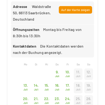
Adresse
Waldstraße
Auf der Karte zeigen
50, 66113 Saarbrücken,
Deutschland
Öffnungszeiten
Montag bis Freitag von
8:30h bis 13:30h
Kontaktdaten
Die Kontaktdaten werden
nach der Buchung angezeigt.
Mo
Di
Mi
Do
Fr
Sa
So
9.
10.
11.
12.
Juli
Juli
Juli
Juli
13.
14.
15.
16.
17.
18.
19.
Juli
Juli
Juli
Juli
Juli
Juli
Juli
20.
21.
22.
23.
24.
25.
26.
Juli
Juli
Juli
Juli
Juli
Juli
Juli