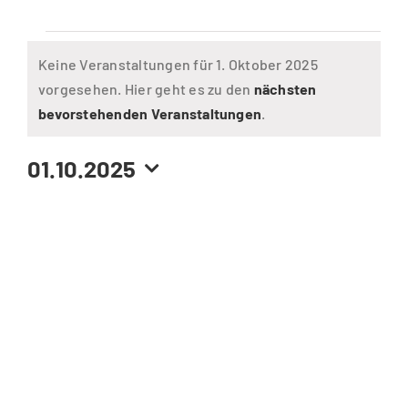
Veranstaltungen
Keine Veranstaltungen für 1. Oktober 2025
vorgesehen. Hier geht es zu den
nächsten
für
Hinweis
bevorstehenden Veranstaltungen
.
1.
01.10.2025
Datum
Oktober
wählen.
2025