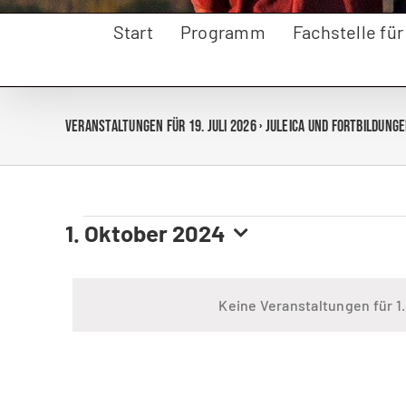
Start
Programm
Fachstelle fü
Veranstaltungen für 19. Juli 2026
› Juleica und Fortbildung
1. Oktober 2024
Veranstaltungen
Datum
wählen.
für
Keine Veranstaltungen für 1
1.
Oktober