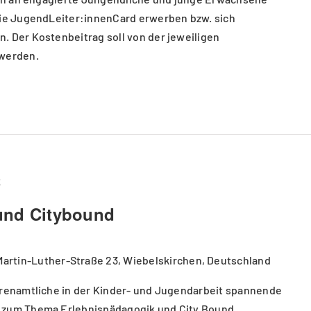
die JugendLeiter:innenCard erwerben bzw. sich
. Der Kostenbeitrag soll von der jeweiligen
werden.
3
und Citybound
Martin-Luther-Straße 23, Wiebelskirchen, Deutschland
hrenamtliche in der Kinder- und Jugendarbeit spannende
 zum Thema Erlebnispädagogik und City Bound.