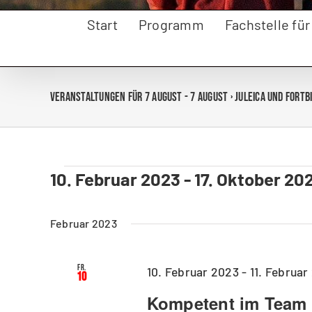
Start
Programm
Fachstelle fü
Veranstaltungen für 7 August - 7 August
› Juleica und Fort
10. Februar 2023
 - 
17. Oktober 20
Veranstaltungen
Datum
wählen.
Februar 2023
Fr.
10. Februar 2023
-
11. Februar
10
Kompetent im Team