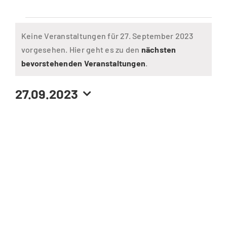
Veranstaltungen
Keine Veranstaltungen für 27. September 2023
vorgesehen. Hier geht es zu den
nächsten
für
Hinweis
bevorstehenden Veranstaltungen
.
27.
27.09.2023
Datum
September
wählen.
2023