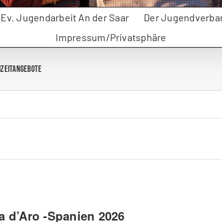
r Ev. Jugendarbeit An der Saar
Der Jugendverba
Impressum/Privatsphäre
eizeitangebote
ja d’Aro -Spanien 2026