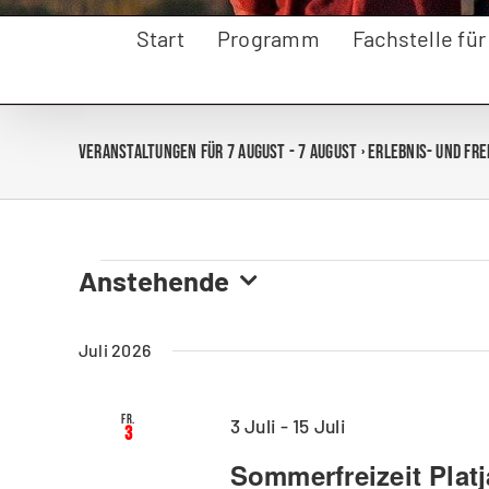
Start
Programm
Fachstelle fü
Veranstaltungen für 7 August - 7 August
› Erlebnis- und Fr
Anstehende
Veranstaltungen
Datum
wählen.
Juli 2026
Fr.
3 Juli
-
15 Juli
3
Sommerfreizeit Plat