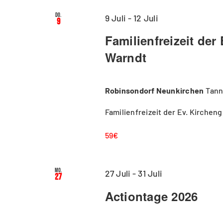
Do.
9 Juli
-
12 Juli
9
Familienfreizeit de
Warndt
Robinsondorf Neunkirchen
Tann
Familienfreizeit der Ev. Kirche
59€
Mo.
27 Juli
-
31 Juli
27
Actiontage 2026