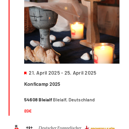
Hervorgehoben
21. April 2025
-
25. April 2025
Konficamp 2025
54608 Bleialf
Bleialf, Deutschland
89€
Mi.